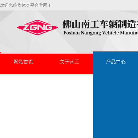
欢迎光临华体会平台官网！
网站首页
关于南工
产品中心