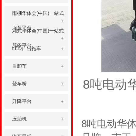
雨棚华体会(中国)一站式
服务平台
厢式华体会(中国)一站式
服务平台
LED广告拖车
自卸车
8吨电动
登车桥
升降平台
压胎机
8吨电动华体