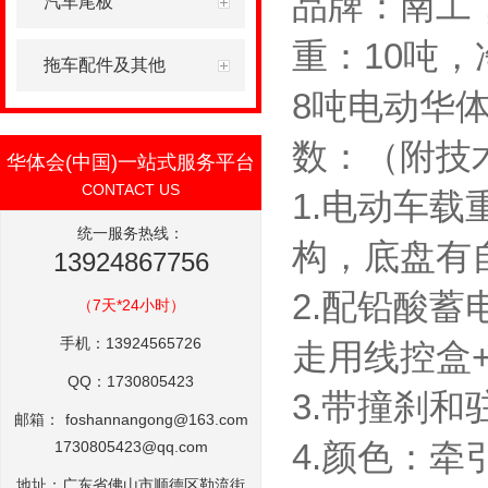
品牌：南工，型
汽车尾板
重：10吨，
拖车配件及其他
8吨电动华
数：（附技
华体会(中国)一站式服务平台
CONTACT US
1.电动车
统一服务热线：
构，底盘有
13924867756
2.配铅酸
（7天*24小时）
手机：13924565726
走用线控盒
QQ：1730805423
3.带撞刹
邮箱：
foshannangong@163.com
1730805423@qq.com
4.颜色：牵引
地址：广东省佛山市顺德区勒流街