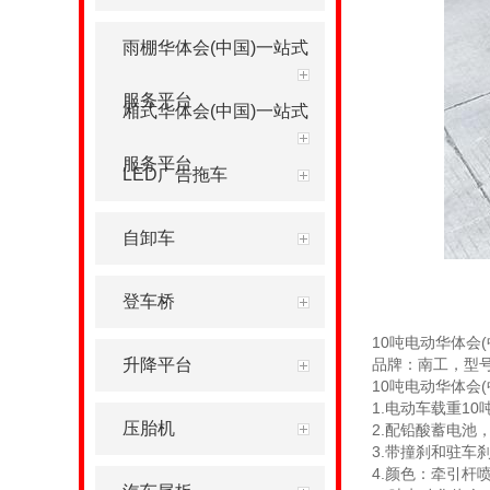
雨棚华体会(中国)一站式
服务平台
厢式华体会(中国)一站式
服务平台
LED广告拖车
自卸车
登车桥
10吨电动华体会
升降平台
品牌：南工，型号：
10吨电动华体会
1.电动车载重1
压胎机
2.配铅酸蓄电
3.带撞刹和驻车
4.颜色：牵引杆喷涂