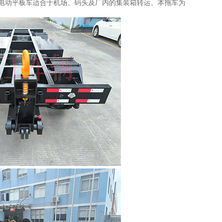
合:电动平板车适合于机场、码头及厂内的集装箱转运。本拖车为