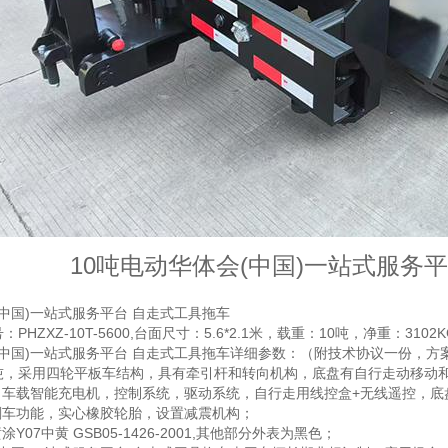
10吨电动华体会(中国)一站式服务
(中国)一站式服务平台 自走式工具拖车
PHZXZ-10T-5600,台面尺寸：5.6*2.1米，载重：10吨，净重：310
(中国)一站式服务平台 自走式工具拖车详细参数：（附技术协议一份，方
0吨，采用四轮平板车结构，具有牵引杆和转向机构，底盘有自行走动移动
池，车载智能充电机，控制系统，驱动系统，自行走用线控盒+无线遥控，底
刹车功能，实心橡胶轮胎，设置减震机构；
Y07中黄 GSB05-1426-2001,其他部分外表为黑色；