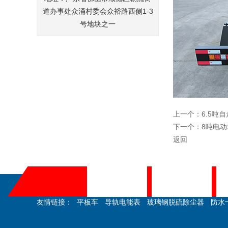
道办事处众涌村委会众裕路西侧1-3
号地块之一
上一个：
6.5吨
下一个：
8吨电动
返回
网站首页
网站首页
友情链接：
平板车
导轨电能表
玻璃钢脱硫除尘器
防水