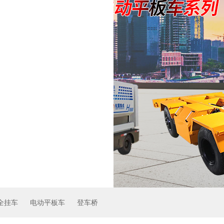
全挂车
电动平板车
登车桥