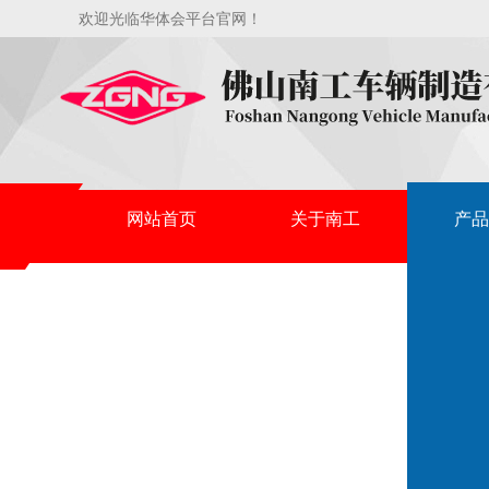
欢迎光临华体会平台官网！
网站首页
关于南工
产品