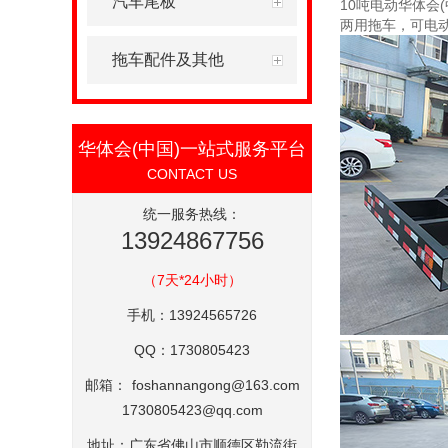
汽车尾板
10吨电动华体会
两用拖车，可电
拖车配件及其他
华体会(中国)一站式服务平台
CONTACT US
统一服务热线：
13924867756
（7天*24小时）
手机：13924565726
QQ：1730805423
邮箱：
foshannangong@163.com
1730805423@qq.com
地址：广东省佛山市顺德区勒流街