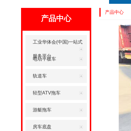
产品中心
产品中心
工业华体会(中国)一站式
服务平台
电动平板车
轨道车
轻型ATV拖车
游艇拖车
房车底盘