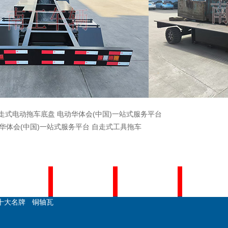
自走式电动拖车底盘 电动华体会(中国)一站式服务平台
华体会(中国)一站式服务平台 自走式工具拖车
关于南工
产品中心
案例中心
视频中
十大名牌
铜轴瓦
华体会(中国)一站式服务平台