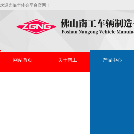
欢迎光临华体会平台官网！
网站首页
关于南工
产品中心