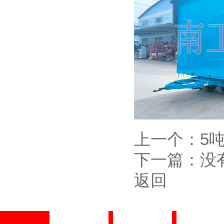
上一个：
5
下一篇：没
返回