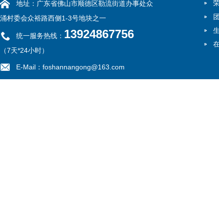
地址：广东省佛山市顺德区勒流街道办事处众
涌村委会众裕路西侧1-3号地块之一
13924867756
统一服务热线：
（7天*24小时）
E-Mail：foshannangong@163.com
乐动体育
|
荣耀体育平台
|
完美在线登录官网
|
半岛
|
im体育·（sports）官方网站
|
华
1730805423@qq.com
备案号：
粤ICP备13052775号