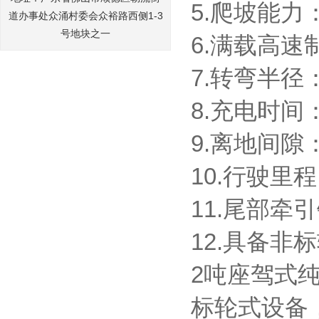
5.爬坡能力
道办事处众涌村委会众裕路西侧1-3
号地块之一
6.满载高速制
7.转弯半径：
8.充电时间：
9.离地间隙：
10.行驶里
11.尾部牵
12.具备
2吨座驾式
标轮式设备