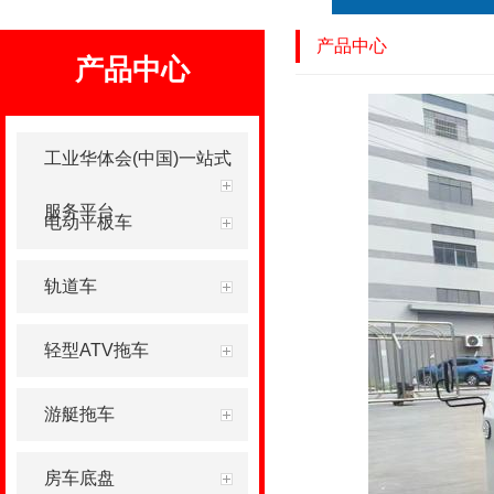
产品中心
产品中心
工业华体会(中国)一站式
服务平台
电动平板车
轨道车
轻型ATV拖车
游艇拖车
房车底盘